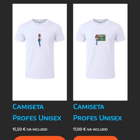
Camiseta
Camiseta
Profes Unisex
Profes Unisex
15,50
€
17,00
€
IVA INCLUIDO
IVA INCLUIDO
Este
Este