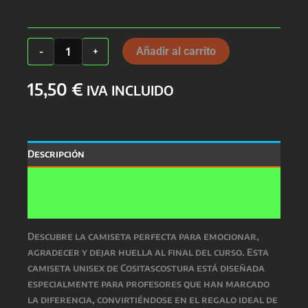
Camiseta
Añadir al carrito
-
+
Profes
Unisex
15,50
€
cantidad
IVA INCLUIDO
Descripción
Información adicional
Valoraciones (0)
Descubre la camiseta perfecta para emocionar,
agradecer y dejar huella al final del curso. Esta
camiseta unisex de Cositascostura está diseñada
especialmente para profesores que han marcado
la diferencia, convirtiéndose en el regalo ideal de