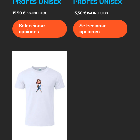
Profes Unisex
Profes Unisex
15,50
€
15,50
€
IVA INCLUIDO
IVA INCLUIDO
Este
Este
Seleccionar
Seleccionar
producto
prod
opciones
opciones
tiene
tiene
múltiples
múlti
variantes.
varia
Las
Las
opciones
opcio
se
se
pueden
pued
elegir
elegi
en
en
la
la
página
págin
de
de
producto
prod