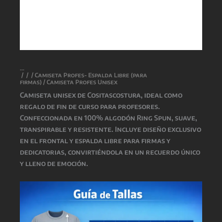
/
/
/
Camiseta Profes- Espalda Libre (para
firmas)
/ Camiseta Profes Unisex
Camiseta unisex de
Cositascostura
, ideal como
regalo de fin de curso para profesores.
Confeccionada en 100% algodón Ring Spun, suave,
transpirable y resistente. Incluye diseño exclusivo
en el frontal y espalda libre para firmas y
dedicatorias, convirtiéndola en un recuerdo único
y lleno de emoción.