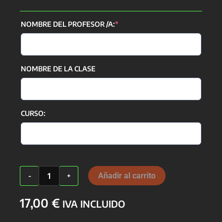
(required)
NOMBRE DEL PROFESOR /A:
*
NOMBRE DE LA CLASE
CURSO:
Camiseta
Añadir al carrito
-
+
Profes
Unisex
17,00
€
cantidad
IVA INCLUIDO