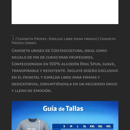
/
/
Camiseta Profes- Espalda Libre (para firmas)
/ Camiseta
Profes Unisex
Camiseta unisex de
Cositascostura
, ideal como
regalo de fin de curso para profesores.
Confeccionada en 100% algodón Ring Spun, suave,
transpirable y resistente. Incluye diseño exclusivo
en el frontal y espalda libre para firmas y
dedicatorias, convirtiéndola en un recuerdo único
y lleno de emoción.