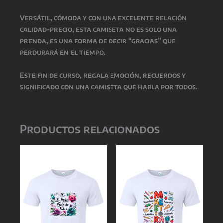
Versátil, cómoda y con una excelente relación
calidad-precio, esta camiseta no es solo una
prenda, es una forma de decir “gracias” que
perdurará en el tiempo.
Este fin de curso, regala emoción, recuerdos y
significado con una camiseta que habla por todos.
Productos relacionados