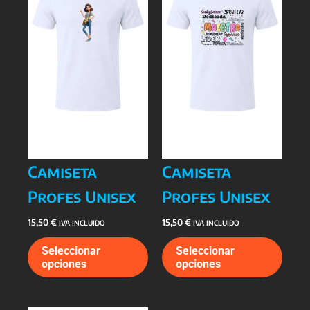
pueden
pued
elegir
elegi
en
en
la
la
página
págin
de
de
producto
prod
Camiseta
Camiseta
Profes Unisex
Profes Unisex
15,50
€
15,50
€
IVA INCLUIDO
IVA INCLUIDO
Este
Este
Seleccionar
Seleccionar
producto
prod
opciones
opciones
tiene
tiene
múltiples
múlti
variantes.
varia