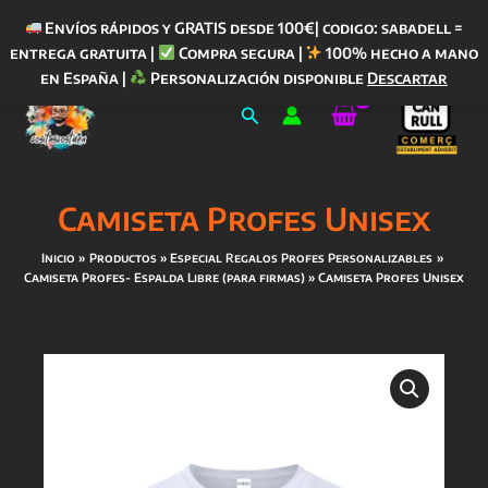
Envíos rápidos y GRATIS desde 100€| codigo: sabadell =
entrega gratuita |
Compra segura |
100% hecho a mano
Ir
en España |
Personalización disponible
Descartar
al
Buscar
contenido
Camiseta Profes Unisex
Inicio
Productos
Especial Regalos Profes Personalizables
Camiseta Profes- Espalda Libre (para firmas)
Camiseta Profes Unisex