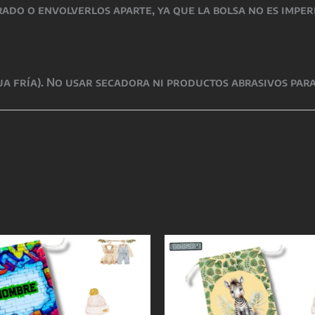
rado o envolverlos aparte, ya que la bolsa no es impe
a fría). No usar secadora ni productos abrasivos para