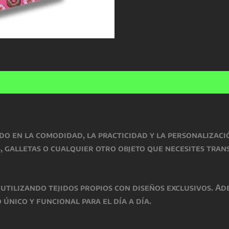
o en la comodidad, la practicidad y la personalizació
s, galletas o cualquier otro objeto que necesites tran
 utilizando tejidos propios con diseños exclusivos. A
 único y funcional para el día a día.