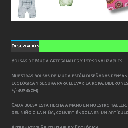
Descripción
Valoraciones (0)
Bolsas de Muda Artesanales y Personalizables
Nuestras bolsas de muda están diseñadas pensand
ecológica y segura para llevar la ropa, biberone
+/-30X35cm)
Cada bolsa está hecha a mano en nuestro taller,
del niño o la niña, convirtiéndola en un artículo
Alternativa Reutilizable y Ecológica