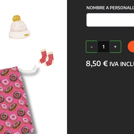
NOMBRE A PERSONALI
Bolsa
-
+
para
Muda
Artesanal
8,50
€
IVA INC
y
Personalizable
cantidad