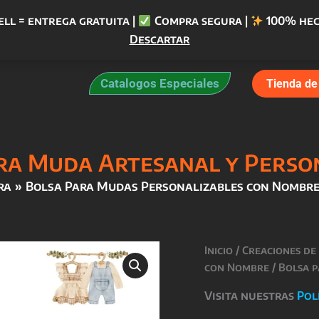
ell = entrega gratuita |
Compra segura |
100% hec
Descartar
Catalogos Especiales
Tienda de 
ra Muda Artesanal y Perso
ra
Bolsa Para Mudas Personalizables con Nombr
Inicio
/
Creaciones de
con Nombre
/ Bolsa 
Visita nuestras
Pol