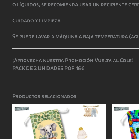
o líquidos, se recomienda usar un recipiente cer
Cuidado y Limpieza
Se puede lavar a máquina a baja temperatura (agu
¡Aprovecha nuestra Promoción Vuelta al Cole!
PACK DE 2 UNIDADES POR 16€
Productos relacionados