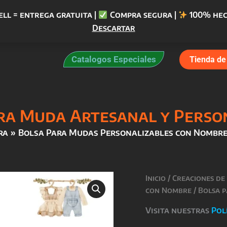
ell = entrega gratuita |
Compra segura |
100% hec
Descartar
Catalogos Especiales
Tienda de 
ra Muda Artesanal y Perso
ra
Bolsa Para Mudas Personalizables con Nombr
Inicio
/
Creaciones de
con Nombre
/ Bolsa 
Visita nuestras
Pol