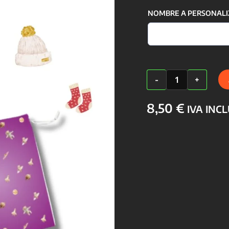
NOMBRE A PERSONALI
Bolsa
-
+
para
Muda
Artesanal
8,50
€
IVA INC
y
Personalizable
cantidad