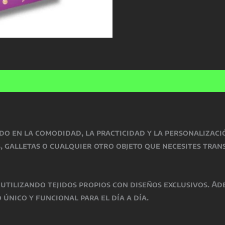
o en la comodidad, la practicidad y la personalizació
s, galletas o cualquier otro objeto que necesites tran
 utilizando tejidos propios con diseños exclusivos. A
 único y funcional para el día a día.