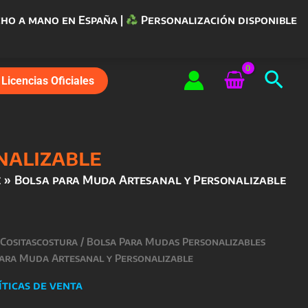
ho a mano en España |
Personalización disponible
Bus
Licencias Oficiales
nalizable
e
Bolsa para Muda Artesanal y Personalizable
 Cositascostura
/
Bolsa Para Mudas Personalizables
para Muda Artesanal y Personalizable
íticas de venta