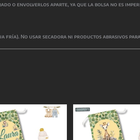
rado o envolverlos aparte, ya que la bolsa no es impe
a fría). No usar secadora ni productos abrasivos para