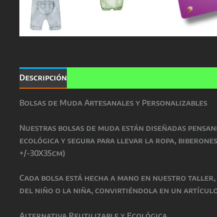
Descripción
Valoraciones (0)
Bolsas de Muda Artesanales y Personalizables
Nuestras bolsas de muda están diseñadas pensand
ecológica y segura para llevar la ropa, biberone
+/-30X35cm)
Cada bolsa está hecha a mano en nuestro taller,
del niño o la niña, convirtiéndola en un artículo
Alternativa Reutilizable y Ecológica