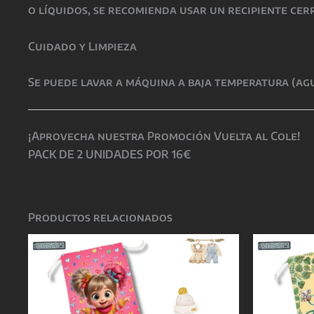
o líquidos, se recomienda usar un recipiente cer
Cuidado y Limpieza
Se puede lavar a máquina a baja temperatura (agu
¡Aprovecha nuestra Promoción Vuelta al Cole!
PACK DE 2 UNIDADES POR 16€
Productos relacionados