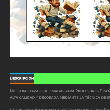
Descripción
Valoraciones (0)
Nuestras
tazas sublimadas para Profesores Dise
alta calidad
y decorada mediante la técnica de
s
La
sublimación
funciona así: se imprime el diseñ