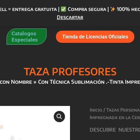
ell = entrega gratuita |
Compra segura |
100% hec
Descartar
Catalogos
Tienda de Licencias Oficiales
Especiales
TAZA PROFESORES
 con Nombre
Con Técnica Sublimación .-Tinta Impre
Inicio
/
Tazas Persona
Impregnada en la Cer
DESCUBRE NUESTROS