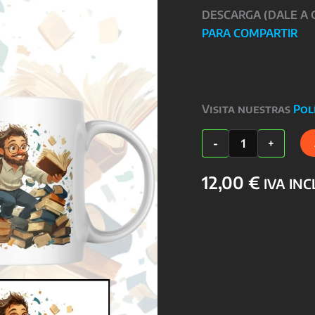
DESCARGA (DALE A
PARA COMPARTIR
Visita nuestras
Pol
TAZA
-
+
PROFESORES
cantidad
12,00
€
IVA IN