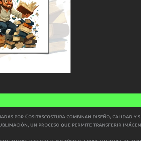
ñadas por Cositascostura
combinan
diseño, calidad y 
ublimación
, un proceso que permite transferir imágen
o con
tintas especiales no tóxicas
sobre un papel de tra