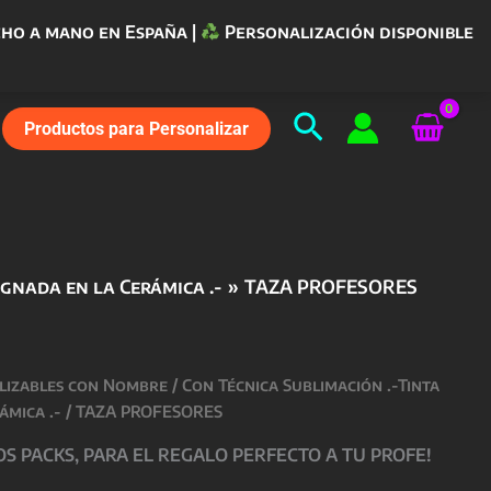
ho a mano en España |
Personalización disponible
Buscar
Productos para Personalizar
gnada en la Cerámica .-
TAZA PROFESORES
lizables con Nombre
/
Con Técnica Sublimación .-Tinta
ámica .-
/ TAZA PROFESORES
 PACKS, PARA EL REGALO PERFECTO A TU PROFE!