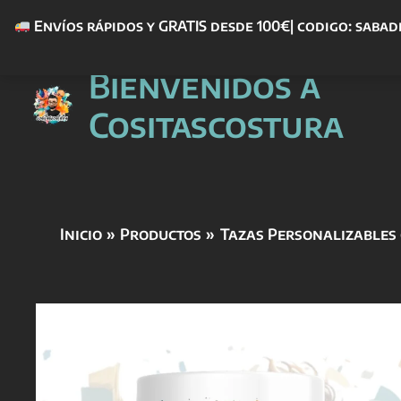
Envíos rápidos y GRATIS desde 100€| codigo: sabad
Ir
Bienvenidos a
al
contenido
Cositascostura
Inicio
Productos
Tazas Personalizables