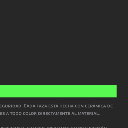
seguridad
. Cada taza está hecha con
cerámica de
es a todo color directamente al material.
nsferencia, y luego, mediante
calor y presión
,