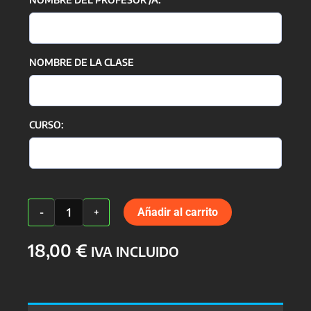
NOMBRE DE LA CLASE
CURSO:
15.Especial
Añadir al carrito
-
+
Profesores
con
18,00
€
Nombre
IVA INCLUIDO
Curso
y
Clase
cantidad