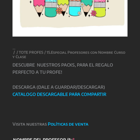
/
/
TOTE PROFES
/ 15.Especial Profesores con Nombre Curso
y Clase
DESCUBRE NUESTROS PACKS, PARA EL REGALO
PERFECTO A TU PROFE!
DESCARGA (DALE A GUARDAR/DESCARGAR)
CATALOGO DESCARGABLE PARA COMPARTIR
Visita nuestras
Políticas de venta
(required)
NOMBRE DEL PROFESOR /A:
*