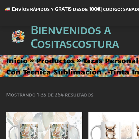
Envíos rápidos y GRATIS desde 100€| codigo: sabad
Ir
Bienvenidos a
al
contenido
Cositascostura
Inicio
Productos
Tazas Persona
Con Técnica Sublimación .-Tinta 
Mostrando 1–35 de 264 resultados