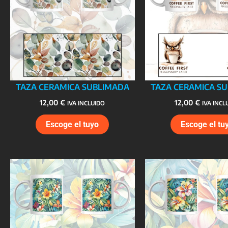
TAZA CERAMICA SUBLIMADA
TAZA CERAMICA S
12,00
€
12,00
€
IVA INCLUIDO
IVA INCL
Escoge el tuyo
Escoge el tu