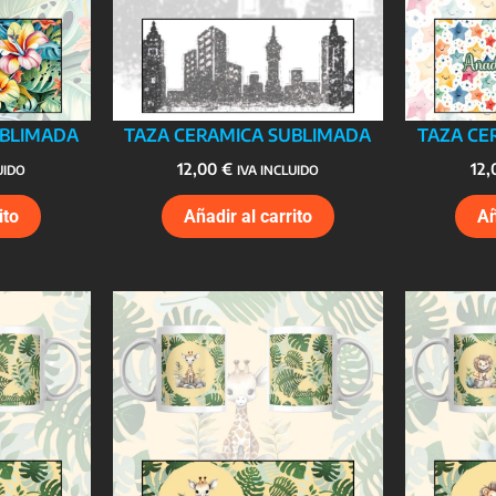
UBLIMADA
TAZA CERAMICA SUBLIMADA
TAZA CE
12,00
€
12
UIDO
IVA INCLUIDO
ito
Añadir al carrito
Añ