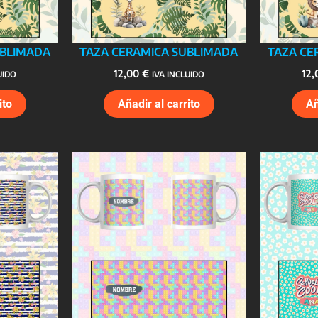
UBLIMADA
TAZA CERAMICA SUBLIMADA
TAZA CE
12,00
€
12
UIDO
IVA INCLUIDO
ito
Añadir al carrito
Añ