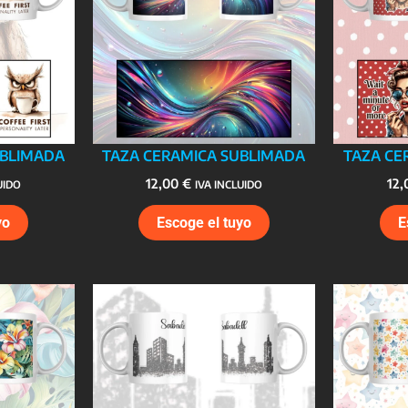
UBLIMADA
TAZA CERAMICA SUBLIMADA
TAZA CE
12,00
€
12
UIDO
IVA INCLUIDO
yo
Escoge el tuyo
E