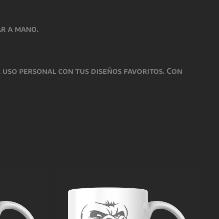
ar a mano.
a uso personal con tus diseños favoritos. Con