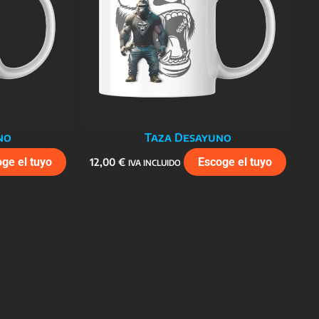
no
Taza Desayuno
ge el tuyo
12,00
€
Escoge el tuyo
IVA INCLUIDO