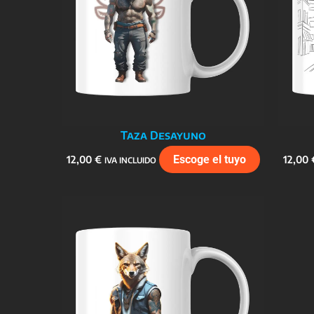
Taza Desayuno
12,00
€
Escoge el tuyo
12,00
IVA INCLUIDO