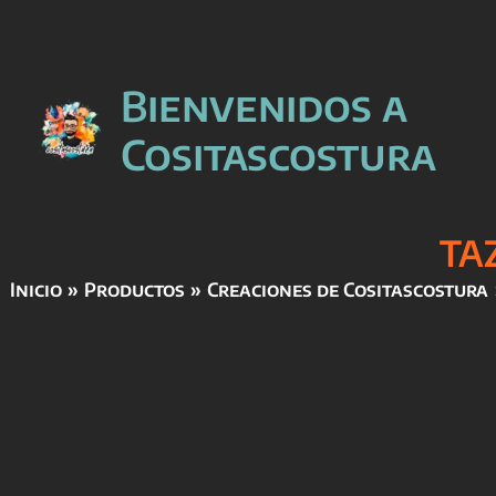
Ir
Bienvenidos a
al
contenido
Cositascostura
TA
Inicio
Productos
Creaciones de Cositascostura