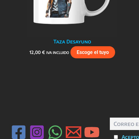
Taza Desayuno
12,00
€
Escoge el tuyo
IVA INCLUIDO
Acepto