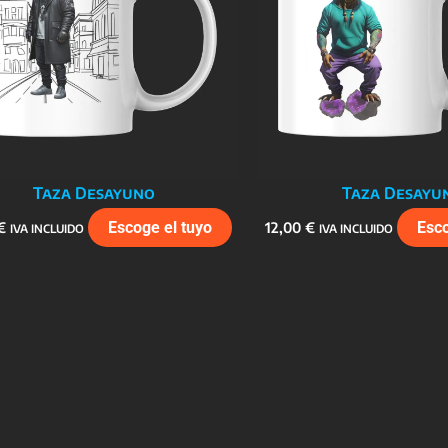
Taza Desayuno
Taza Desayu
€
Escoge el tuyo
12,00
€
Esco
IVA INCLUIDO
IVA INCLUIDO