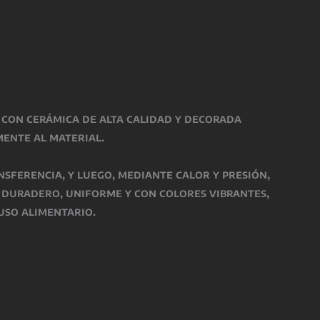
a con
cerámica de alta calidad
y decorada
mente al material.
nsferencia, y luego, mediante
calor y presión
,
o
duradero, uniforme y con colores vibrantes
,
uso alimentario
.