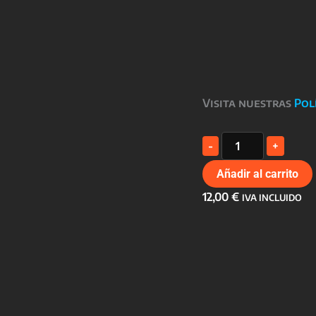
Visita nuestras
Pol
TAZA
-
+
FLAMENQUILLAS
SUBLIMADA
Añadir al carrito
cantidad
12,00
€
IVA INCLUIDO