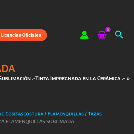
Bus
Licencias Oficiales
ADA
Sublimación .-Tinta Impregnada en la Cerámica .-
de Cositascostura
/
Flamenquillas
/
Tazas
ZA FLAMENQUILLAS SUBLIMADA