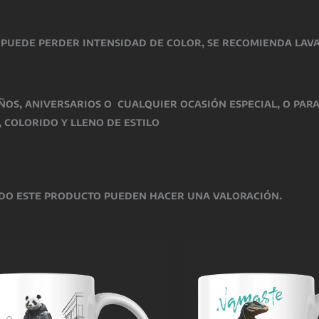
 puede perder intensidad de color, se recomienda lav
ños, aniversarios o cualquier ocasión especial
, o par
 colorido y lleno de estilo
do este producto pueden hacer una valoración.