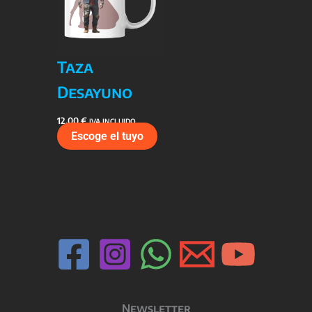
Taza
Desayuno
12,00
€
IVA INCLUIDO
Escoge el tuyo
Newsletter