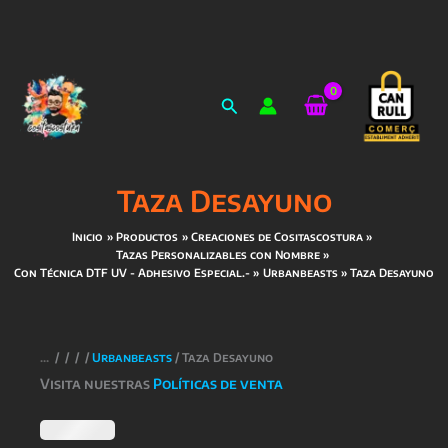
Ir
al
Buscar
contenido
Taza Desayuno
Inicio
Productos
Creaciones de Cositascostura
Tazas Personalizables con Nombre
Con Técnica DTF UV - Adhesivo Especial.-
Urbanbeasts
Taza Desayuno
/
/
/
/
Urbanbeasts
/ Taza Desayuno
Visita nuestras
Políticas de venta