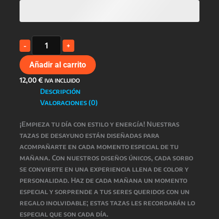
Taza
-
+
Desayuno
cantidad
Añadir al carrito
12,00
€
IVA INCLUIDO
Descripción
Valoraciones (0)
¡Empieza tu día con estilo y energía! Nuestras
tazas de desayuno están diseñadas para
acompañarte en cada momento especial de tu
mañana. Con nuestros diseños únicos, cada sorbo
se convierte en una experiencia llena de color y
personalidad. Haz de cada mañana un momento
especial y sorprende a tus seres queridos con un
regalo inolvidable; estas tazas les recordarán lo
especial que son cada día.