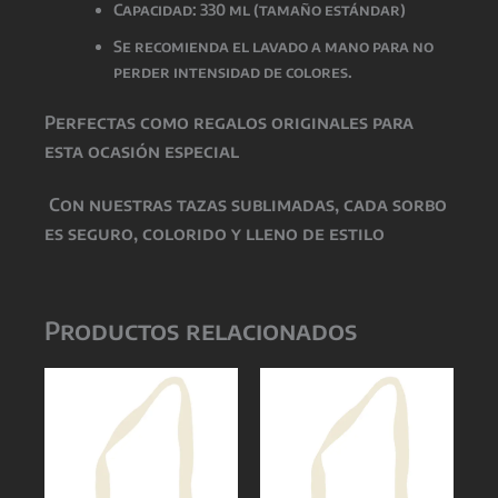
Capacidad: 330 ml (tamaño estándar)
Se recomienda el lavado a mano para no
perder intensidad de colores.
Perfectas como
regalos originales para
esta ocasión especial
Con nuestras tazas sublimadas, cada sorbo
es seguro, colorido y lleno de estilo
Productos relacionados