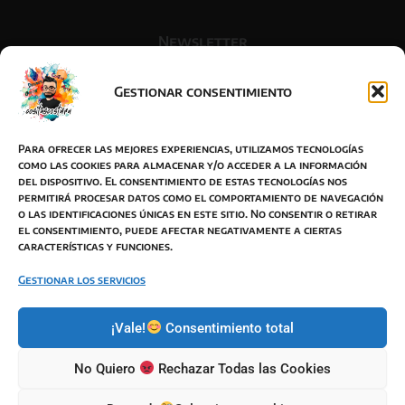
Newsletter
Gestionar consentimiento
Acepto la política de privacidad
Para ofrecer las mejores experiencias, utilizamos tecnologías
como las cookies para almacenar y/o acceder a la información
del dispositivo. El consentimiento de estas tecnologías nos
permitirá procesar datos como el comportamiento de navegación
o las identificaciones únicas en este sitio. No consentir o retirar
BOTON DESISTIMIENTO
el consentimiento, puede afectar negativamente a ciertas
características y funciones.
Términos y Condiciones de Venta
Política de Privacidad
Gestionar los servicios
Política de Cookies
¡Vale!
Consentimiento total
Política de envíos
Responsabilidad de imagen y autor
No Quiero
Rechazar Todas las Cookies
Modificaciones de Términos