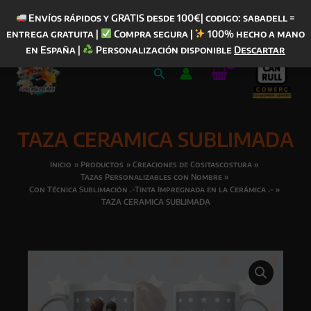
Envíos rápidos y GRATIS desde 100€| codigo: sabadell =
entrega gratuita |
Compra segura |
100% hecho a mano
Ir
en España |
Personalización disponible
Descartar
al
Buscar
contenido
TAZA CERAMICA SUBLIMADA
Inicio
Productos
Creaciones de Cositascostura
Tazas Personalizables con Nombre
Con Técnica Sublimación .-Tinta Impregnada en la Cerámica .-
TAZA CERAMICA SUBLIMADA