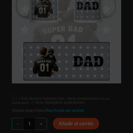
/
/
/
Con Técnica Sublimación .-Tinta Impregnada en la
Cerámica .-
/ TAZA CERAMICA SUBLIMADA
Visita nuestras
Políticas de venta
TAZA
Añadir al carrito
-
+
CERAMICA
SUBLIMADA