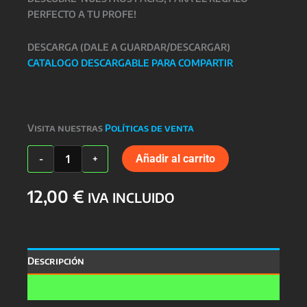
PERFECTO A TU PROFE!
DESCARGA (DALE A GUARDAR/DESCARGAR)
CATALOGO DESCARGABLE PARA COMPARTIR
Visita nuestras
Políticas de venta
TAZA
Añadir al carrito
-
+
PROFESORES
cantidad
12,00
€
IVA INCLUIDO
Descripción
Valoraciones (0)