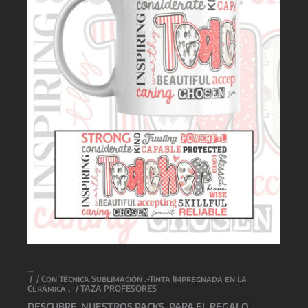
/
/
Con Técnica Sublimación .-Tinta Impregnada en la
Cerámica .-
/ TAZA PROFESORES
DESCUBRE NUESTROS PACKS, PARA EL REGALO