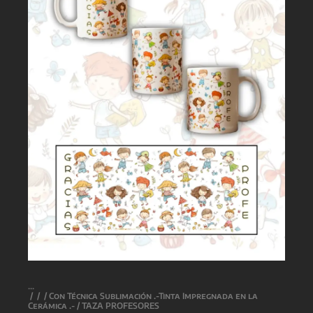
/
/
/
Con Técnica Sublimación .-Tinta Impregnada en la
Cerámica .-
/ TAZA PROFESORES