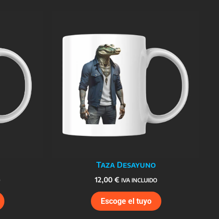
Taza Desayuno
12,00
€
O
IVA INCLUIDO
Escoge el tuyo