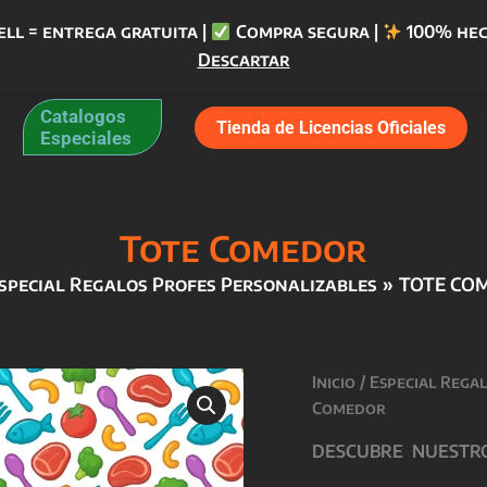
ell = entrega gratuita |
Compra segura |
100% hec
Descartar
Catalogos
Tienda de Licencias Oficiales
Especiales
Tote Comedor
special Regalos Profes Personalizables
TOTE CO
Inicio
/
Especial Rega
Comedor
DESCUBRE NUESTROS