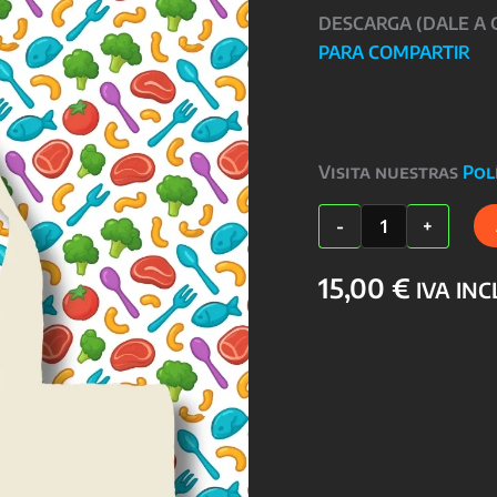
DESCARGA (DALE A
PARA COMPARTIR
Visita nuestras
Pol
Tote
-
+
Comedor
cantidad
15,00
€
IVA IN