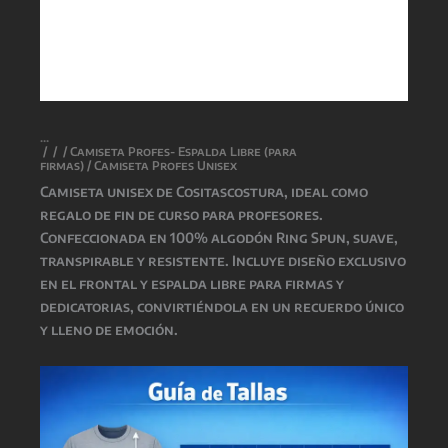
/
/
/
Camiseta Profes- Espalda Libre (para
firmas)
/ Camiseta Profes Unisex
Camiseta unisex de
Cositascostura
, ideal como
regalo de fin de curso para profesores.
Confeccionada en 100% algodón Ring Spun, suave,
transpirable y resistente. Incluye diseño exclusivo
en el frontal y espalda libre para firmas y
dedicatorias, convirtiéndola en un recuerdo único
y lleno de emoción.