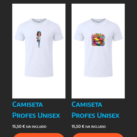
Camiseta
Camiseta
Profes Unisex
Profes Unisex
15,50
€
15,50
€
IVA INCLUIDO
IVA INCLUIDO
Este
Este