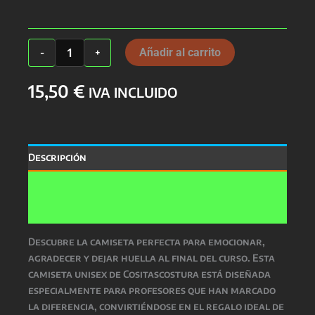
Camiseta
Añadir al carrito
-
+
Profes
Unisex
15,50
€
cantidad
IVA INCLUIDO
Descripción
Información adicional
Valoraciones (0)
Descubre la camiseta perfecta para emocionar,
agradecer y dejar huella al final del curso. Esta
camiseta unisex de Cositascostura está diseñada
especialmente para profesores que han marcado
la diferencia, convirtiéndose en el regalo ideal de