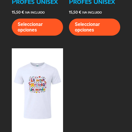
Profes Unisex
Profes Unisex
15,50
€
15,50
€
IVA INCLUIDO
IVA INCLUIDO
Este
Este
Seleccionar
Seleccionar
producto
prod
opciones
opciones
tiene
tiene
múltiples
múlti
variantes.
varia
Las
Las
opciones
opcio
se
se
pueden
pued
elegir
elegi
en
en
la
la
página
págin
de
de
producto
prod