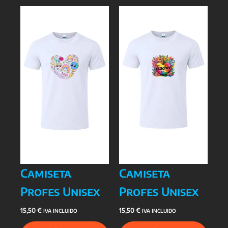
Camiseta
Camiseta
Profes Unisex
Profes Unisex
15,50
€
15,50
€
IVA INCLUIDO
IVA INCLUIDO
Este
Este