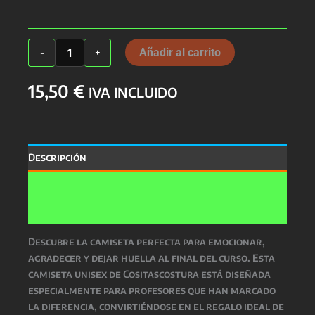
Camiseta
Añadir al carrito
-
+
Profes
Unisex
15,50
€
cantidad
IVA INCLUIDO
Descripción
Información adicional
Valoraciones (0)
Descubre la camiseta perfecta para emocionar,
agradecer y dejar huella al final del curso. Esta
camiseta unisex de Cositascostura está diseñada
especialmente para profesores que han marcado
la diferencia, convirtiéndose en el regalo ideal de