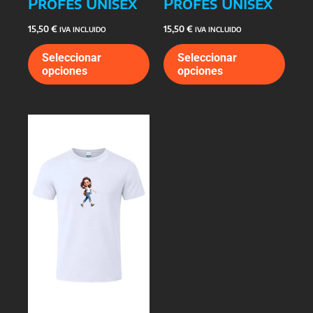
Profes Unisex
Profes Unisex
15,50
€
15,50
€
IVA INCLUIDO
IVA INCLUIDO
Este
Este
Seleccionar
Seleccionar
producto
prod
opciones
opciones
tiene
tiene
múltiples
múlti
variantes.
varia
Las
Las
opciones
opcio
se
se
pueden
pued
elegir
elegi
en
en
la
la
página
págin
de
de
producto
prod