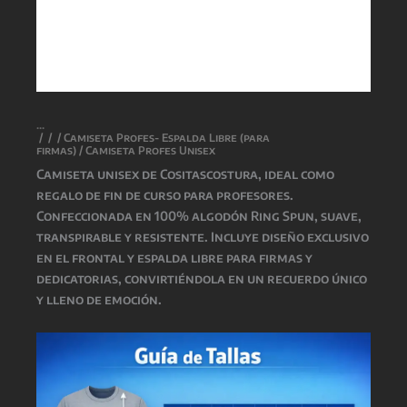
/
/
/
Camiseta Profes- Espalda Libre (para
firmas)
/ Camiseta Profes Unisex
Camiseta unisex de
Cositascostura
, ideal como
regalo de fin de curso para profesores.
Confeccionada en 100% algodón Ring Spun, suave,
transpirable y resistente. Incluye diseño exclusivo
en el frontal y espalda libre para firmas y
dedicatorias, convirtiéndola en un recuerdo único
y lleno de emoción.