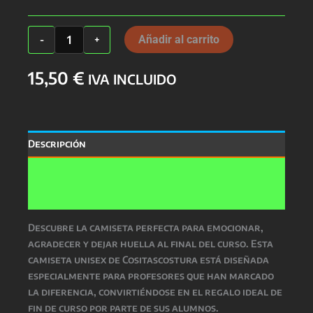
Camiseta
Añadir al carrito
-
+
Profes
Unisex
15,50
€
cantidad
IVA INCLUIDO
Descripción
Información adicional
Valoraciones (0)
Descubre la camiseta perfecta para emocionar,
agradecer y dejar huella al final del curso. Esta
camiseta unisex de Cositascostura está diseñada
especialmente para profesores que han marcado
la diferencia, convirtiéndose en el regalo ideal de
fin de curso por parte de sus alumnos.