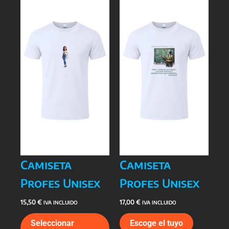
Camiseta
Camiseta
Profes Unisex
Profes Unisex
15,50
€
17,00
€
IVA INCLUIDO
IVA INCLUIDO
Este
Este
Seleccionar
Escoge el tuyo
producto
producto