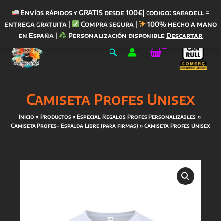
Envíos rápidos y GRATIS desde 100€| codigo: sabadell =
entrega gratuita |
Compra segura |
100% hecho a mano
Ir
en España |
Personalización disponible
Descartar
al
Buscar
contenido
Camiseta Profes Unisex
Inicio
Productos
Especial Regalos Profes Personalizables
Camiseta Profes- Espalda Libre (para firmas)
Camiseta Profes Unisex