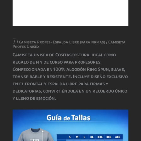
/
/
Camiseta Profes- Espalda Libre (para firmas)
/ Camiseta
Profes Unisex
Camiseta unisex de
Cositascostura
, ideal como
regalo de fin de curso para profesores.
Confeccionada en 100% algodón Ring Spun, suave,
transpirable y resistente. Incluye diseño exclusivo
en el frontal y espalda libre para firmas y
dedicatorias, convirtiéndola en un recuerdo único
y lleno de emoción.