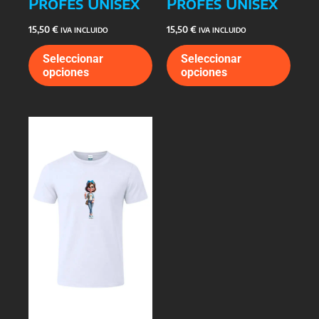
Profes Unisex
Profes Unisex
15,50
€
15,50
€
IVA INCLUIDO
IVA INCLUIDO
Este
Este
Seleccionar
Seleccionar
producto
prod
opciones
opciones
tiene
tiene
múltiples
múlti
variantes.
varia
Las
Las
opciones
opcio
se
se
pueden
pued
elegir
elegi
en
en
la
la
página
págin
de
de
producto
prod