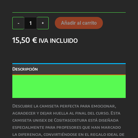
Camiseta
Añadir al carrito
-
+
Profes
Unisex
15,50
€
cantidad
IVA INCLUIDO
Descripción
Información adicional
Valoraciones (0)
Descubre la camiseta perfecta para emocionar,
agradecer y dejar huella al final del curso. Esta
camiseta unisex de Cositascostura está diseñada
especialmente para profesores que han marcado
la diferencia, convirtiéndose en el regalo ideal de