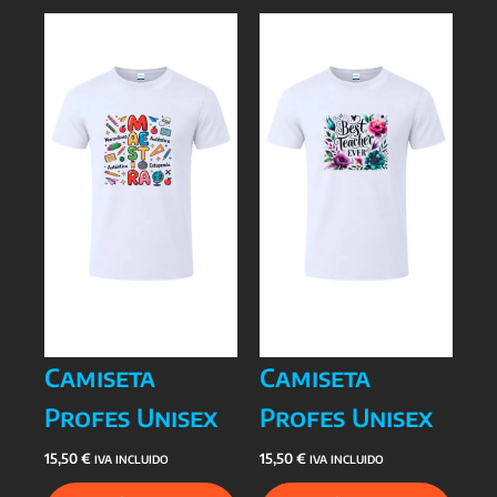
Camiseta
Camiseta
Profes Unisex
Profes Unisex
15,50
€
15,50
€
IVA INCLUIDO
IVA INCLUIDO
Este
Este