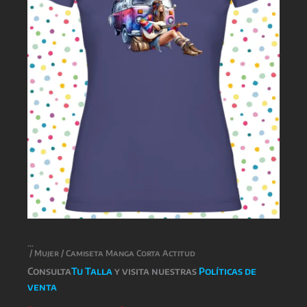
/
Mujer
/ Camiseta Manga Corta Actitud
Consulta
Tu Talla
y visita nuestras
Políticas de
venta