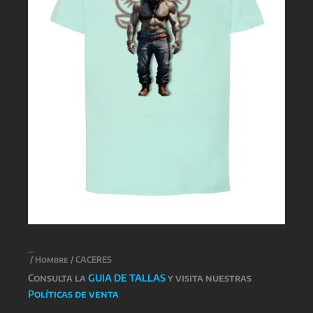
/
Hombre
/ CACERES
Consulta la
GUIA DE TALLAS
y visita nuestras
Políticas de venta