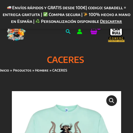
Envíos rápidos y GRATIS desde 100€| codigo: sabadell =
entrega gratuita |
Compra segura |
100% hecho a mano
Ir
en España |
Personalización disponible
Descartar
al
Buscar
contenido
CACERES
Inicio
Productos
Hombre
CACERES