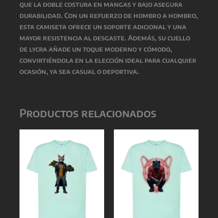
que la doble costura en mangas y bajo asegura
durabilidad. Con un refuerzo de hombro a hombro,
esta camiseta ofrece un soporte adicional y una
mayor resistencia al desgaste. Además, su cuello
de lycra añade un toque moderno y cómodo,
convirtiéndola en la elección ideal para cualquier
ocasión, ya sea casual o deportiva.
Productos relacionados