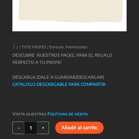
/
/
/
TOTE PROFES
/ Especial Profesores
DESCUBRE NUESTROS PACKS, PARA EL REGALO
PERFECTO A TU PROFE!
DESCARGA (DALE A GUARDAR/DESCARGAR)
CATALOGO DESCARGABLE PARA COMPARTIR
Visita nuestras
Políticas de venta
Especial
Añadir al carrito
-
+
Profesores
cantidad