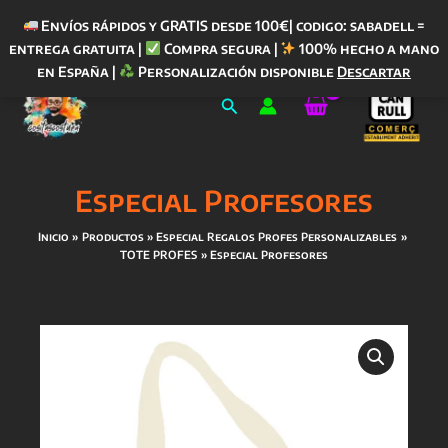
Envíos rápidos y GRATIS desde 100€| codigo: sabadell =
entrega gratuita |
Compra segura |
100% hecho a mano
Ir
en España |
Personalización disponible
Descartar
al
Buscar
contenido
Especial Profesores
Inicio
Productos
Especial Regalos Profes Personalizables
TOTE PROFES
Especial Profesores