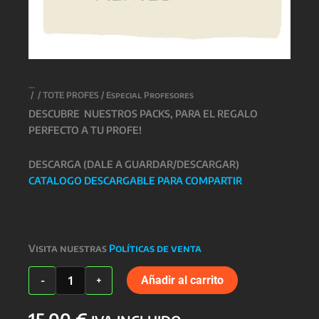
/
/
TOTE PROFES
/ Especial Profesores
DESCUBRE NUESTROS PACKS, PARA EL REGALO
PERFECTO A TU PROFE!
DESCARGA (DALE A GUARDAR/DESCARGAR)
CATALOGO DESCARGABLE PARA COMPARTIR
Visita nuestras
Políticas de venta
Especial
Añadir al carrito
-
+
Profesores
cantidad
15,00
€