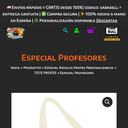
Envíos rápidos y GRATIS desde 100€| codigo: sabadell =
entrega gratuita |
Compra segura |
100% hecho a mano
Ir
en España |
Personalización disponible
Descartar
al
Buscar
contenido
Especial Profesores
Inicio
Productos
Especial Regalos Profes Personalizables
TOTE PROFES
Especial Profesores