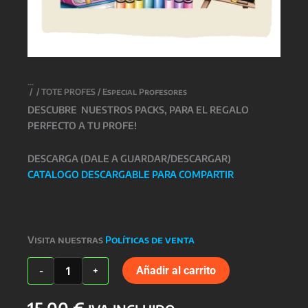
/
/
TOTE PROFES
/ Especial Profesores
DESCUBRE NUESTROS PACKS, PARA EL REGALO
PERFECTO A TU PROFE!
DESCARGA (DALE A GUARDAR/DESCARGAR)
CATALOGO DESCARGABLE PARA COMPARTIR
Visita nuestras
Políticas de venta
Especial
Añadir al carrito
-
+
Profesores
cantidad
15,00
€