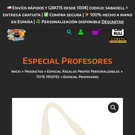
Envíos rápidos y GRATIS desde 100€| codigo: sabadell =
entrega gratuita |
Compra segura |
100% hecho a mano
Ir
en España |
Personalización disponible
Descartar
al
Buscar
contenido
Especial Profesores
Inicio
Productos
Especial Regalos Profes Personalizables
TOTE PROFES
Especial Profesores