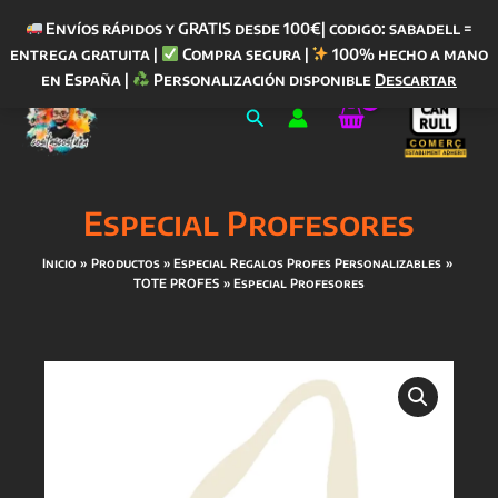
Envíos rápidos y GRATIS desde 100€| codigo: sabadell =
entrega gratuita |
Compra segura |
100% hecho a mano
Ir
en España |
Personalización disponible
Descartar
al
Buscar
contenido
Especial Profesores
Inicio
Productos
Especial Regalos Profes Personalizables
TOTE PROFES
Especial Profesores