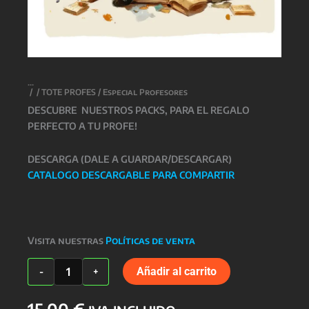
/
/
TOTE PROFES
/ Especial Profesores
DESCUBRE NUESTROS PACKS, PARA EL REGALO
PERFECTO A TU PROFE!
DESCARGA (DALE A GUARDAR/DESCARGAR)
CATALOGO DESCARGABLE PARA COMPARTIR
Visita nuestras
Políticas de venta
Especial
Añadir al carrito
-
+
Profesores
cantidad
15,00
€