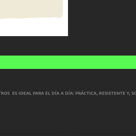
nes (0)
stros
es ideal para el día a día: práctica, resistente y,