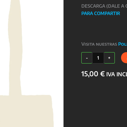
DESCARGA (DALE A
PARA COMPARTIR
Visita nuestras
Pol
Especial
-
+
Profesores
cantidad
15,00
€
IVA IN