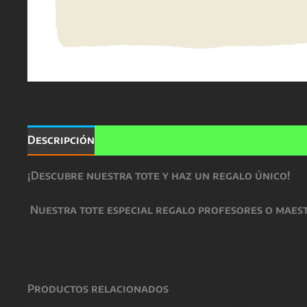
Descripción
Información adicional
Valoracio
¡Descubre nuestra tote y haz un regalo único!
Nuestra
tote especial regalo profesores o mae
Productos relacionados