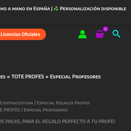
ho a mano en España |
Personalización disponible
Bus
Licencias Oficiales
les
TOTE PROFES
Especial Profesores
 Cositascostura
/
Especial Regalos Profes
E PROFES
/ Especial Profesores
 PACKS, PARA EL REGALO PERFECTO A TU PROFE!