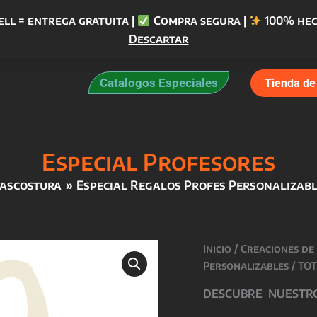
ell = entrega gratuita |
Compra segura |
100% hec
Descartar
Catalogos Especiales
Tienda de 
Especial Profesores
tascostura
Especial Regalos Profes Personalizab
Inicio
/
Creaciones de
Personalizables
/
TOT
DESCUBRE NUESTROS