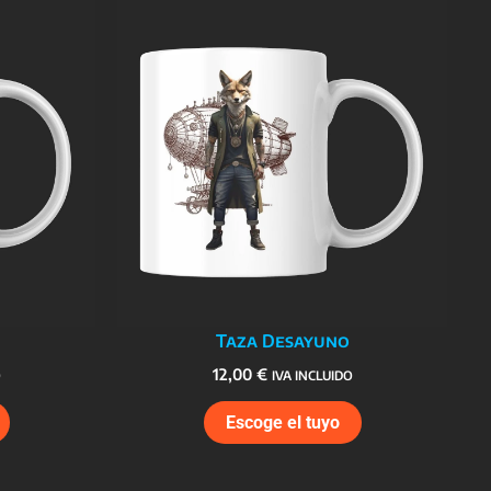
Taza Desayuno
12,00
€
O
IVA INCLUIDO
Escoge el tuyo