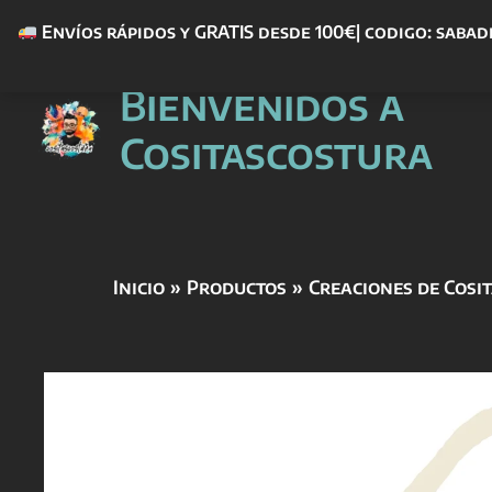
Envíos rápidos y GRATIS desde 100€| codigo: sabad
Ir
Bienvenidos a
al
contenido
Cositascostura
Inicio
Productos
Creaciones de Cosi