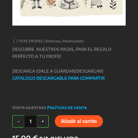
/
/
TOTE PROFES
/ Especial Profesores
DESCUBRE NUESTROS PACKS, PARA EL REGALO
PERFECTO A TU PROFE!
DESCARGA (DALE A GUARDAR/DESCARGAR)
CATALOGO DESCARGABLE PARA COMPARTIR
Visita nuestras
Políticas de venta
Especial
Añadir al carrito
-
+
Profesores
cantidad
15,00
€