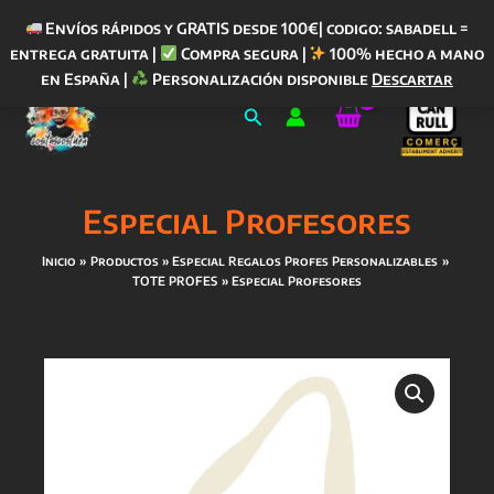
Envíos rápidos y GRATIS desde 100€| codigo: sabadell =
entrega gratuita |
Compra segura |
100% hecho a mano
Ir
en España |
Personalización disponible
Descartar
al
Buscar
contenido
Especial Profesores
Inicio
Productos
Especial Regalos Profes Personalizables
TOTE PROFES
Especial Profesores