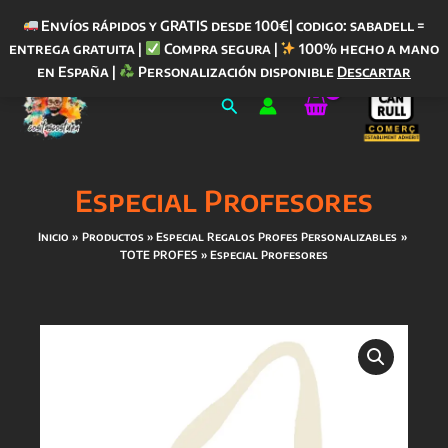
Envíos rápidos y GRATIS desde 100€| codigo: sabadell =
entrega gratuita |
Compra segura |
100% hecho a mano
Ir
en España |
Personalización disponible
Descartar
al
Buscar
contenido
Especial Profesores
Inicio
Productos
Especial Regalos Profes Personalizables
TOTE PROFES
Especial Profesores