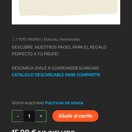
/
/
TOTE PROFES
/ Especial Profesores
DESCUBRE NUESTROS PACKS, PARA EL REGALO
PERFECTO A TU PROFE!
DESCARGA (DALE A GUARDAR/DESCARGAR)
CATALOGO DESCARGABLE PARA COMPARTIR
Visita nuestras
Políticas de venta
Especial
Añadir al carrito
-
+
Profesores
cantidad
15,00
€