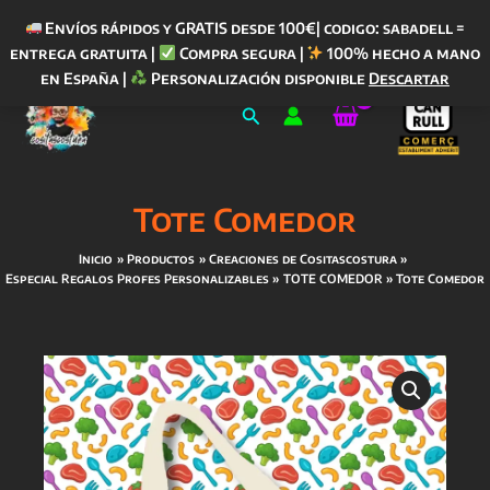
Envíos rápidos y GRATIS desde 100€| codigo: sabadell =
entrega gratuita |
Compra segura |
100% hecho a mano
Ir
en España |
Personalización disponible
Descartar
al
Buscar
contenido
Tote Comedor
Inicio
Productos
Creaciones de Cositascostura
Especial Regalos Profes Personalizables
TOTE COMEDOR
Tote Comedor