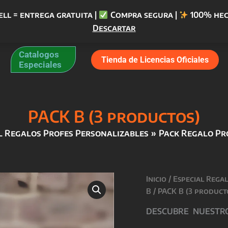
ell = entrega gratuita |
Compra segura |
100% hec
Descartar
Catalogos
Tienda de Licencias Oficiales
Especiales
PACK B (3 productos)
l Regalos Profes Personalizables
Pack Regalo Pr
Inicio
/
Especial Rega
B
/ PACK B (3 product
DESCUBRE NUESTROS