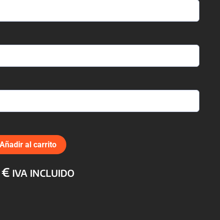
Añadir al carrito
El
0
€
IVA INCLUIDO
o
precio
nal
actual