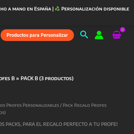
ho a mano en España |
Personalización disponible
Buscar
Productos para Personalizar
ofes B
PACK B (3 productos)
los Profes Personalizables
/
Pack Regalo Profes
os)
 PACKS, PARA EL REGALO PERFECTO A TU PROFE!