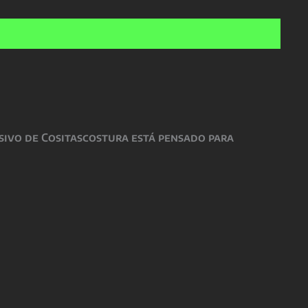
es:
€.
40,00 €.
sivo de Cositascostura está pensado para