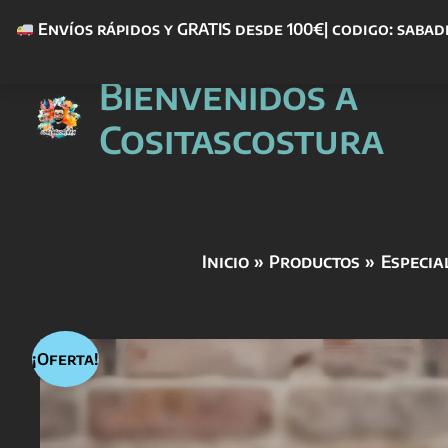
Envíos rápidos y GRATIS desde 100€| codigo: sabad
Ir
Bienvenidos a
al
contenido
Cositascostura
Inicio
Productos
Especia
¡Oferta!