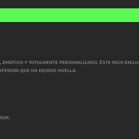
era:
nes (0)
45,50 
, emotivo y totalmente personalizado. Este pack exclu
ofesora que ha dejado huella.
sor.