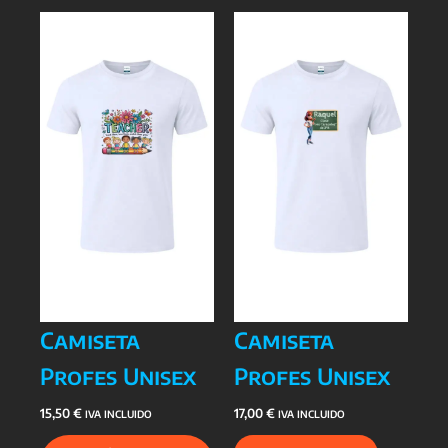
Camiseta
Camiseta
Profes Unisex
Profes Unisex
15,50
€
17,00
€
IVA INCLUIDO
IVA INCLUIDO
Este
Este