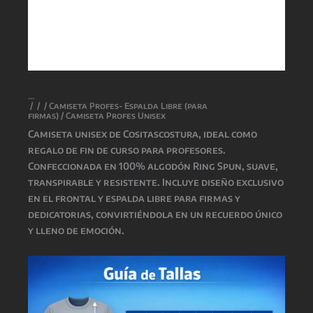
/
/
/
Camiseta Profes- Espalda Libre (para
firmas)
/ Camiseta Profes Unisex
Camiseta unisex de
Cositascostura
, ideal como
regalo de fin de curso para profesores.
Confeccionada en 100% algodón Ring Spun, suave,
transpirable y resistente. Incluye diseño exclusivo
en el frontal y espalda libre para firmas y
dedicatorias, convirtiéndola en un recuerdo único
y lleno de emoción.