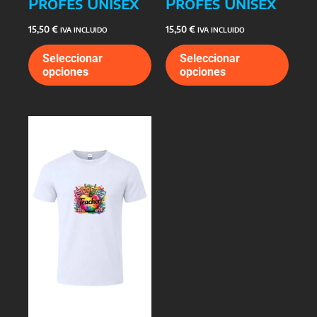
Profes Unisex
Profes Unisex
15,50
€
15,50
€
IVA INCLUIDO
IVA INCLUIDO
Este
Este
Seleccionar
Seleccionar
producto
prod
opciones
opciones
tiene
tiene
múltiples
múlti
variantes.
varia
Las
Las
opciones
opcio
se
se
pueden
pued
elegir
elegi
en
en
la
la
página
págin
de
de
producto
prod