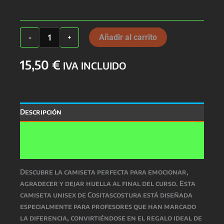
Camiseta
Añadir al carrito
-
+
Profes
Unisex
15,50
€
cantidad
IVA INCLUIDO
Descripción
Información adicional
Valoraciones (0)
Descubre la camiseta perfecta para emocionar,
agradecer y dejar huella al final del curso. Esta
camiseta unisex de Cositascostura está diseñada
especialmente para profesores que han marcado
la diferencia, convirtiéndose en el regalo ideal de