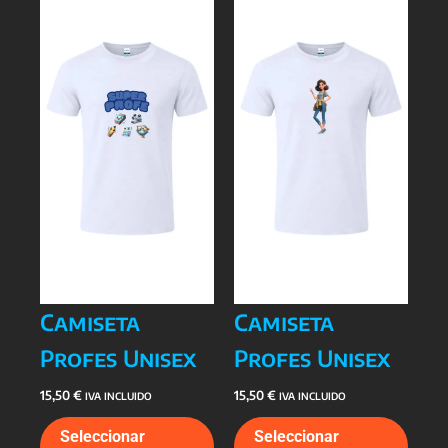
Camiseta
Camiseta
Profes Unisex
Profes Unisex
15,50
€
15,50
€
IVA INCLUIDO
IVA INCLUIDO
Este
Este
Seleccionar
Seleccionar
producto
prod