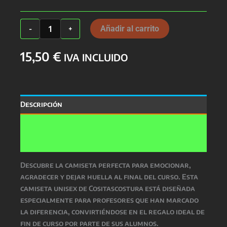
Camiseta
Añadir al carrito
-
+
Profes
Unisex
15,50
€
cantidad
IVA INCLUIDO
Descripción
Información adicional
Valoraciones (0)
Descubre la camiseta perfecta para emocionar,
agradecer y dejar huella al final del curso. Esta
camiseta unisex de Cositascostura está diseñada
especialmente para profesores que han marcado
la diferencia, convirtiéndose en el regalo ideal de
fin de curso por parte de sus alumnos.