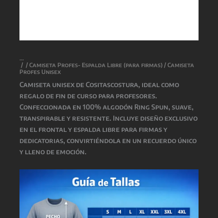
/
/
Camiseta Profes- Espalda Libre (para firmas)
/ Camiseta
Profes Unisex
Camiseta unisex de
Cositascostura
, ideal como
regalo de fin de curso para profesores.
Confeccionada en 100% algodón Ring Spun, suave,
transpirable y resistente. Incluye diseño exclusivo
en el frontal y espalda libre para firmas y
dedicatorias, convirtiéndola en un recuerdo único
y lleno de emoción.