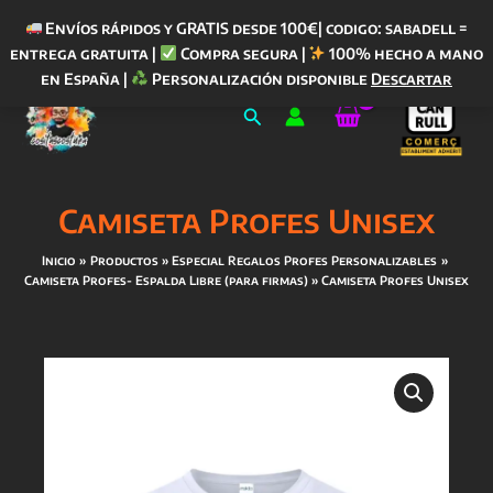
Envíos rápidos y GRATIS desde 100€| codigo: sabadell =
entrega gratuita |
Compra segura |
100% hecho a mano
Ir
en España |
Personalización disponible
Descartar
al
Buscar
contenido
Camiseta Profes Unisex
Inicio
Productos
Especial Regalos Profes Personalizables
Camiseta Profes- Espalda Libre (para firmas)
Camiseta Profes Unisex