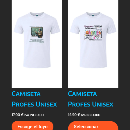
Camiseta
Camiseta
Profes Unisex
Profes Unisex
17,00
€
15,50
€
IVA INCLUIDO
IVA INCLUIDO
Este
Este
Escoge el tuyo
Seleccionar
producto
prod