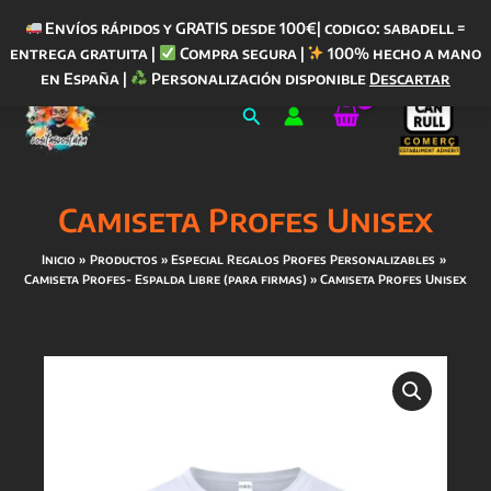
Envíos rápidos y GRATIS desde 100€| codigo: sabadell =
entrega gratuita |
Compra segura |
100% hecho a mano
Ir
en España |
Personalización disponible
Descartar
al
Buscar
contenido
Camiseta Profes Unisex
Inicio
Productos
Especial Regalos Profes Personalizables
Camiseta Profes- Espalda Libre (para firmas)
Camiseta Profes Unisex