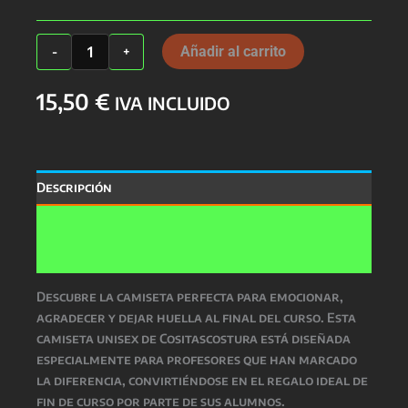
Camiseta
Añadir al carrito
-
+
Profes
Unisex
15,50
€
cantidad
IVA INCLUIDO
Descripción
Información adicional
Valoraciones (0)
Descubre la camiseta perfecta para emocionar,
agradecer y dejar huella al final del curso. Esta
camiseta unisex de Cositascostura está diseñada
especialmente para profesores que han marcado
la diferencia, convirtiéndose en el regalo ideal de
fin de curso por parte de sus alumnos.