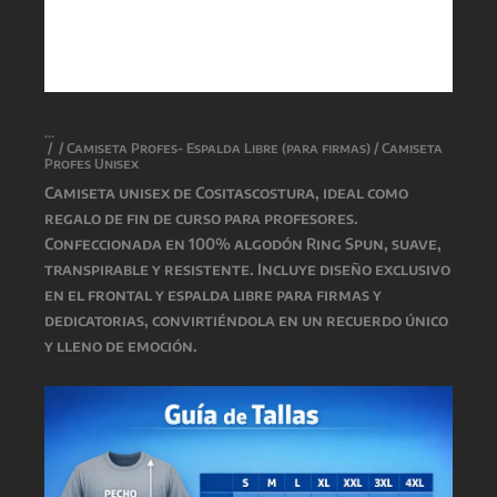
/
/
Camiseta Profes- Espalda Libre (para firmas)
/ Camiseta
Profes Unisex
Camiseta unisex de
Cositascostura
, ideal como
regalo de fin de curso para profesores.
Confeccionada en 100% algodón Ring Spun, suave,
transpirable y resistente. Incluye diseño exclusivo
en el frontal y espalda libre para firmas y
dedicatorias, convirtiéndola en un recuerdo único
y lleno de emoción.