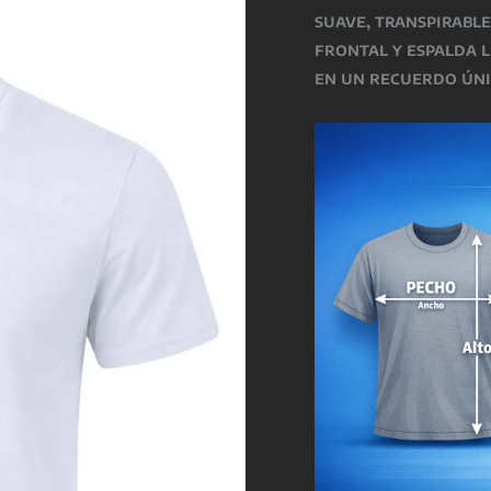
suave, transpirable
frontal y espalda l
en un recuerdo úni