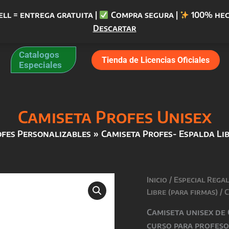
ell = entrega gratuita |
Compra segura |
100% hec
Descartar
Catalogos
Tienda de Licencias Oficiales
Especiales
Camiseta Profes Unisex
ofes Personalizables
Camiseta Profes- Espalda Lib
Inicio
/
Especial Rega
Libre (para firmas)
/ 
Camiseta unisex de
curso para profeso