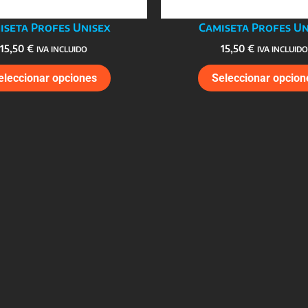
iseta Profes Unisex
Camiseta Profes Un
15,50
€
15,50
€
IVA INCLUIDO
IVA INCLUIDO
Este
eleccionar opciones
Seleccionar opcion
producto
tiene
múltiples
variantes.
Las
opciones
se
pueden
elegir
en
la
página
de