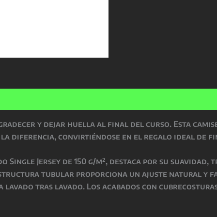
nes (0)
radecer y dejar huella al final del curso. Esta camis
a diferencia, convirtiéndose en el regalo ideal de fi
 Single Jersey de 150 g/m², destaca por su suavidad, t
estructura tubular proporciona un ajuste natural y 
ma lavado tras lavado. Los acabados con cubrecosturas