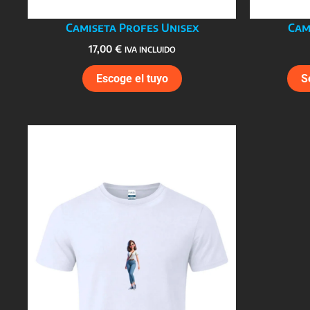
Camiseta Profes Unisex
Cam
17,00
€
IVA INCLUIDO
Este
Escoge el tuyo
S
producto
tiene
múltiples
variantes.
Las
opciones
se
pueden
elegir
en
la
página
de