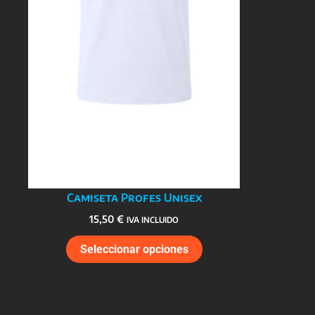
producto
Camiseta Profes Unisex
15,50
€
IVA INCLUIDO
Este
Seleccionar opciones
producto
tiene
múltiples
variantes.