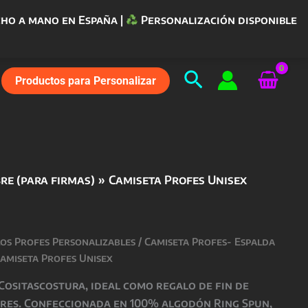
ho a mano en España |
Personalización disponible
Buscar
Productos para Personalizar
re (para firmas)
Camiseta Profes Unisex
los Profes Personalizables
/
Camiseta Profes- Espalda
Camiseta Profes Unisex
Cositascostura
, ideal como regalo de fin de
res. Confeccionada en 100% algodón Ring Spun,