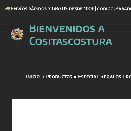
Envíos rápidos y GRATIS desde 100€| codigo: sabad
Ir
Bienvenidos a
al
contenido
Cositascostura
Inicio
Productos
Especial Regalos Pr