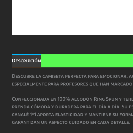
Descripción
Información adicional
Valoracio
Descubre la camiseta perfecta para emocionar, ag
especialmente para profesores que han marcado l
Confeccionada en 100% algodón Ring Spun y tejido
prenda cómoda y duradera para el día a día. Su 
canalé 1×1 aporta elasticidad y mantiene su for
garantizan un aspecto cuidado en cada detalle.