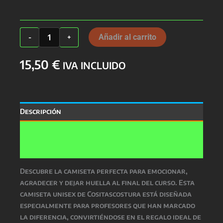
Camiseta
Añadir al carrito
-
+
Profes
Unisex
15,50
€
cantidad
IVA INCLUIDO
Descripción
Información adicional
Valoraciones (0)
Descubre la camiseta perfecta para emocionar,
agradecer y dejar huella al final del curso. Esta
camiseta unisex de Cositascostura está diseñada
especialmente para profesores que han marcado
la diferencia, convirtiéndose en el regalo ideal de