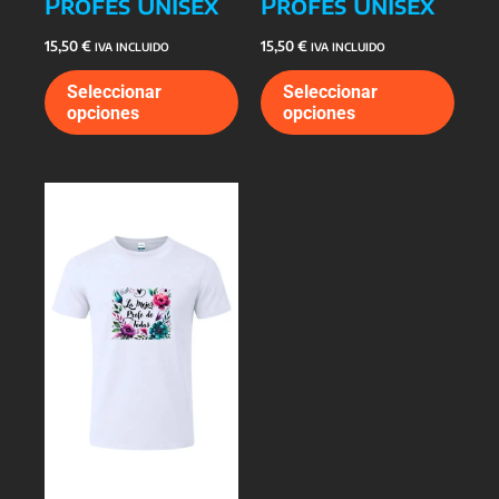
Profes Unisex
Profes Unisex
15,50
€
15,50
€
IVA INCLUIDO
IVA INCLUIDO
Este
Este
Seleccionar
Seleccionar
producto
prod
opciones
opciones
tiene
tiene
múltiples
múlti
variantes.
varia
Las
Las
opciones
opcio
se
se
pueden
pued
elegir
elegi
en
en
la
la
página
págin
de
de
producto
prod