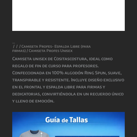
/
/
/
Camiseta Profes- Espalda Libre (para
firmas)
/ Camiseta Profes Unisex
Camiseta unisex de
Cositascostura
, ideal como
regalo de fin de curso para profesores.
Confeccionada en 100% algodón Ring Spun, suave,
transpirable y resistente. Incluye diseño exclusivo
en el frontal y espalda libre para firmas y
dedicatorias, convirtiéndola en un recuerdo único
y lleno de emoción.