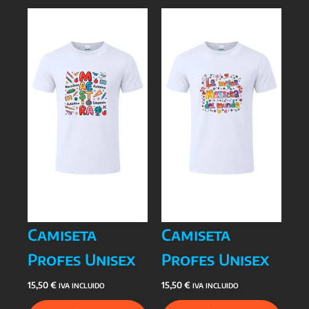
Camiseta
Camiseta
Profes Unisex
Profes Unisex
15,50
€
15,50
€
IVA INCLUIDO
IVA INCLUIDO
Este
Este