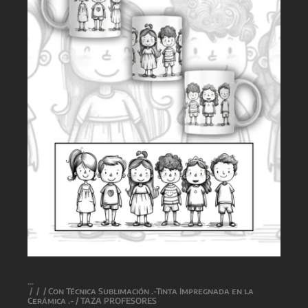
/
/
/
Con Técnica Sublimación .-Tinta Impregnada en la
Cerámica .-
/ TAZA PROFESORES