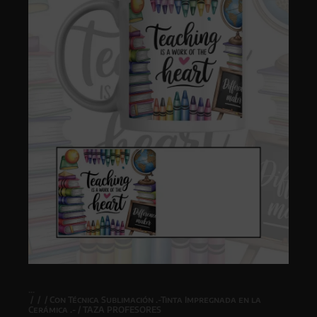
/
/
/
Con Técnica Sublimación .-Tinta Impregnada en la
Cerámica .-
/ TAZA PROFESORES