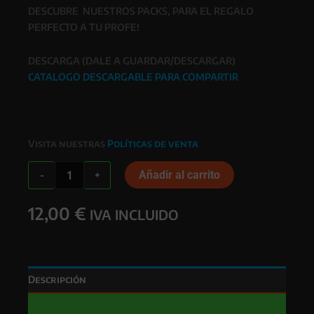
DESCUBRE NUESTROS PACKS, PARA EL REGALO
PERFECTO A TU PROFE!
DESCARGA (DALE A GUARDAR/DESCARGAR)
CATALOGO DESCARGABLE PARA COMPARTIR
Visita nuestras
Políticas de venta
TAZA
Añadir al carrito
-
+
PROFESORES
cantidad
12,00
€
IVA INCLUIDO
Descripción
Valoraciones (0)