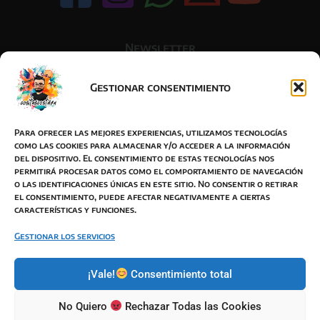
Newsletter
Gestionar consentimiento
Acepto la política de privacidad
Para ofrecer las mejores experiencias, utilizamos tecnologías
como las cookies para almacenar y/o acceder a la información
del dispositivo. El consentimiento de estas tecnologías nos
permitirá procesar datos como el comportamiento de navegación
o las identificaciones únicas en este sitio. No consentir o retirar
BOTON DESISTIMIENTO
el consentimiento, puede afectar negativamente a ciertas
características y funciones.
Términos y Condiciones de Venta
Política de Privacidad
Gestionar los servicios
Política de Cookies
¡Vale!
Consentimiento total
Política de envíos
Responsabilidad de imagen y autor
No Quiero
Rechazar Todas las Cookies