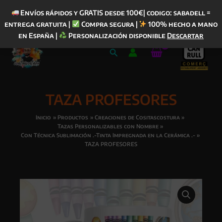
Envíos rápidos y GRATIS desde 100€| codigo: sabadell =
entrega gratuita |
Compra segura |
100% hecho a mano
Ir
en España |
Personalización disponible
Descartar
al
Buscar
contenido
TAZA PROFESORES
Inicio
Productos
Creaciones de Cositascostura
Tazas Personalizables con Nombre
Con Técnica Sublimación .-Tinta Impregnada en la Cerámica .-
TAZA PROFESORES