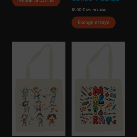
Añadir al carrito
18,00
€
IVA INCLUIDO
Escoge el tuyo