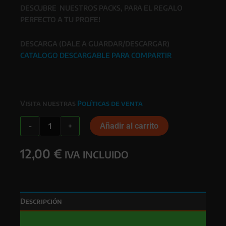
DESCUBRE NUESTROS PACKS, PARA EL REGALO
PERFECTO A TU PROFE!
DESCARGA (DALE A GUARDAR/DESCARGAR)
CATALOGO DESCARGABLE PARA COMPARTIR
Visita nuestras
Políticas de venta
TAZA
Añadir al carrito
-
+
PROFESORES
cantidad
12,00
€
IVA INCLUIDO
Descripción
Valoraciones (0)