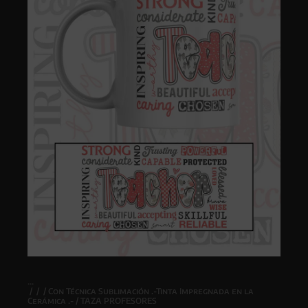
/
/
/
Con Técnica Sublimación .-Tinta Impregnada en la
Cerámica .-
/ TAZA PROFESORES