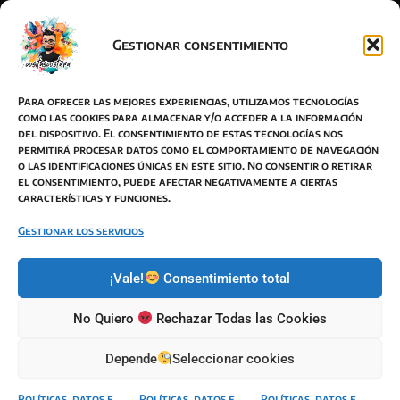
Gestionar consentimiento
Acepto la política de privacidad
Para ofrecer las mejores experiencias, utilizamos tecnologías
como las cookies para almacenar y/o acceder a la información
del dispositivo. El consentimiento de estas tecnologías nos
permitirá procesar datos como el comportamiento de navegación
o las identificaciones únicas en este sitio. No consentir o retirar
BOTON DESISTIMIENTO
el consentimiento, puede afectar negativamente a ciertas
características y funciones.
Términos y Condiciones de Venta
Política de Privacidad
Gestionar los servicios
Política de Cookies
¡Vale!
Consentimiento total
Política de envíos
Responsabilidad de imagen y autor
No Quiero
Rechazar Todas las Cookies
Modificaciones de Términos
Depende
Seleccionar cookies
Políticas, datos e
Políticas, datos e
Políticas, datos e