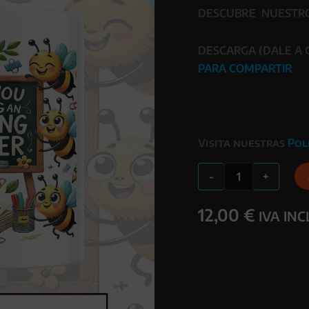
DESCUBRE NUESTROS
DESCARGA (DALE A
PARA COMPARTIR
Visita nuestras
Pol
TAZA
-
+
PROFESORES
cantidad
12,00
€
IVA IN