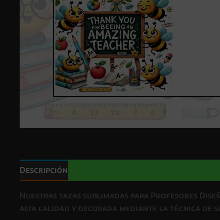
Descripción
Valoraciones (0)
Nuestras
tazas sublimadas para Profesores Dise
alta calidad
y decorada mediante la técnica de
s