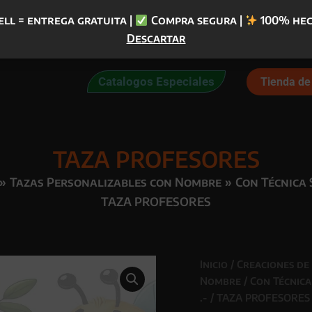
ell = entrega gratuita |
Compra segura |
100% hec
Descartar
Catalogos Especiales
Tienda de 
TAZA PROFESORES
Tazas Personalizables con Nombre
Con Técnica 
TAZA PROFESORES
Inicio
/
Creaciones de
Nombre
/
Con Técnica
.-
/ TAZA PROFESORES