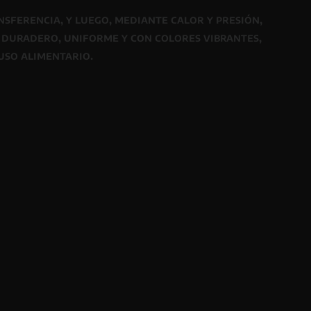
nsferencia, y luego, mediante
calor y presión
,
o
duradero, uniforme y con colores vibrantes
,
uso alimentario
.