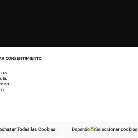
ar consentimiento
 las
Newsletter
. El
 como
ste
BOTON DESISTIMIENTO
 la política de privacidad
echazar Todas las Cookies
Depende
Seleccionar cookies