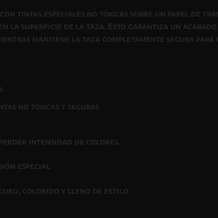
o con
tintas especiales no tóxicas
sobre un papel de tra
 en la superficie de la taza. Esto garantiza un acabad
mientras
mantiene la taza completamente segura para 
a
intas
no tóxicas y seguras
perder intensidad de colores.
sión especial
guro, colorido y lleno de estilo