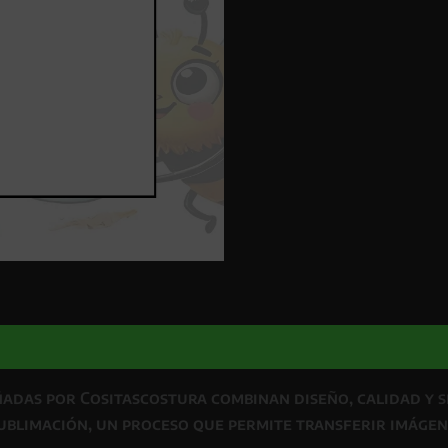
ñadas por Cositascostura
combinan
diseño, calidad y 
ublimación
, un proceso que permite transferir imágen