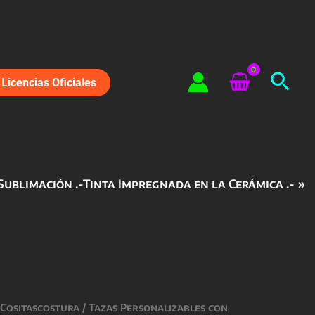
Bus
Licencias Oficiales
Sublimación .-Tinta Impregnada en la Cerámica .-
 Cositascostura
/
Tazas Personalizables con