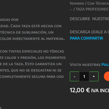
Nombre
/
Con Técnica
.-
/ TAZA PROFESORES
DESCUBRE NUESTROS
ñadas por
ridad
. Cada taza está hecha con
DESCARGA (DALE A
 técnica de
sublimación
, un
PARA COMPARTIR
color directamente al material.
o con
tintas especiales no tóxicas
nte
calor y presión
, los pigmentos
ie de la taza. Esto garantiza un
Visita nuestras
Pol
antes
, que
no se desgastan ni se
TAZA
 completamente segura para uso
-
+
PROFESORES
cantidad
12,00
€
IVA IN
a