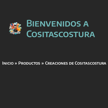
Ir
Bienvenidos a
al
contenido
Cositascostura
Inicio
Productos
Creaciones de Cositascostura