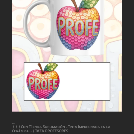
/
/
/
Con Técnica Sublimación .-Tinta Impregnada en la
Cerámica .-
/ TAZA PROFESORES