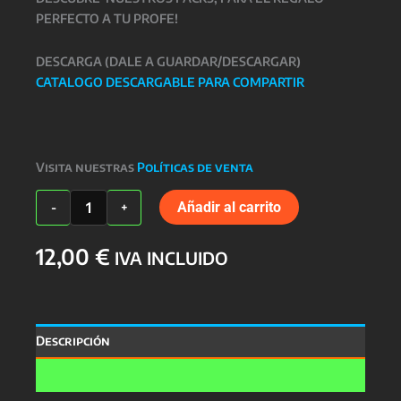
PERFECTO A TU PROFE!
DESCARGA (DALE A GUARDAR/DESCARGAR)
CATALOGO DESCARGABLE PARA COMPARTIR
Visita nuestras
Políticas de venta
TAZA
Añadir al carrito
-
+
PROFESORES
cantidad
12,00
€
IVA INCLUIDO
Descripción
Valoraciones (0)