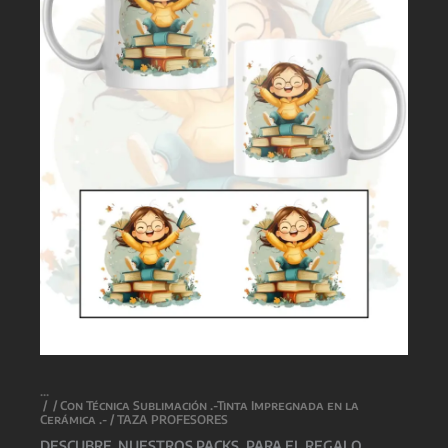
/
/
Con Técnica Sublimación .-Tinta Impregnada en la
Cerámica .-
/ TAZA PROFESORES
DESCUBRE NUESTROS PACKS, PARA EL REGALO