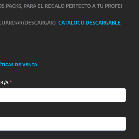
 PACKS, PARA EL REGALO PERFECTO A TU PROFE!
 GUARDAR/DESCARGAR)
CATALOGO DESCARGABLE
íticas de venta
(required)
 /A:
*