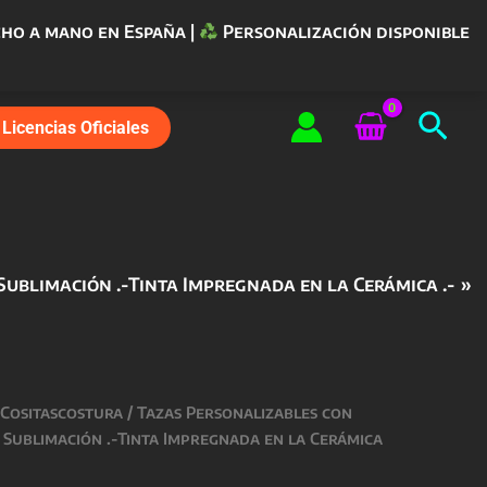
ho a mano en España |
Personalización disponible
Bus
Licencias Oficiales
Sublimación .-Tinta Impregnada en la Cerámica .-
 Cositascostura
/
Tazas Personalizables con
 Sublimación .-Tinta Impregnada en la Cerámica