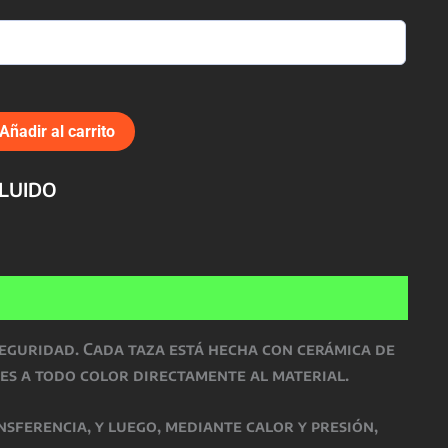
Añadir al carrito
CLUIDO
seguridad
. Cada taza está hecha con
cerámica de
es a todo color directamente al material.
nsferencia, y luego, mediante
calor y presión
,