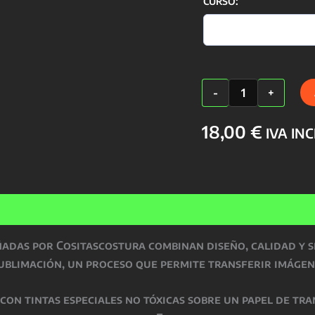
CURSO:
TAZA
-
+
PROFESORES
cantidad
18,00
€
IVA IN
ñadas por Cositascostura
combinan
diseño, calidad y 
ublimación
, un proceso que permite transferir imágen
o con
tintas especiales no tóxicas
sobre un papel de tra