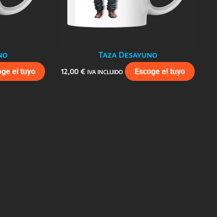
no
Taza Desayuno
ge el tuyo
12,00
€
Escoge el tuyo
IVA INCLUIDO