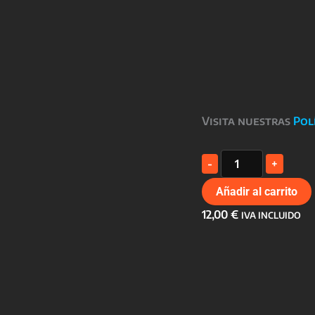
Visita nuestras
Pol
TAZA
-
+
MADRES
cantidad
Añadir al carrito
12,00
€
IVA INCLUIDO