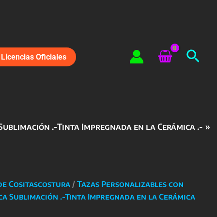
Bus
Licencias Oficiales
Sublimación .-Tinta Impregnada en la Cerámica .-
de Cositascostura
/
Tazas Personalizables con
ca Sublimación .-Tinta Impregnada en la Cerámica