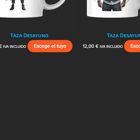
Taza Desayuno
Taza Desayu
€
Escoge el tuyo
12,00
€
Esco
IVA INCLUIDO
IVA INCLUIDO