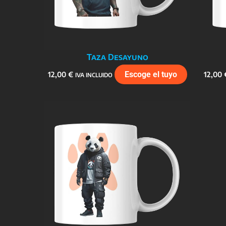
Taza Desayuno
12,00
€
Escoge el tuyo
12,00
IVA INCLUIDO