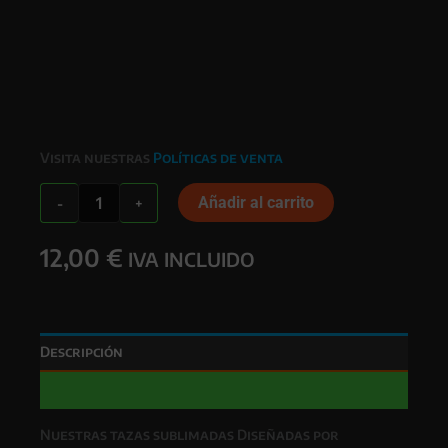
Visita nuestras
Políticas de venta
TAZA
Añadir al carrito
-
+
MADRES
cantidad
12,00
€
IVA INCLUIDO
Descripción
Valoraciones (0)
Nuestras
tazas sublimadas Diseñadas por