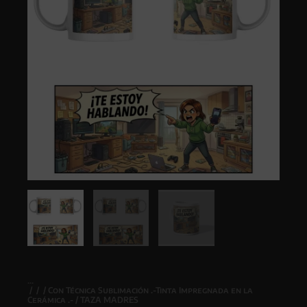
/
/
/
Con Técnica Sublimación .-Tinta Impregnada en la
Cerámica .-
/ TAZA MADRES