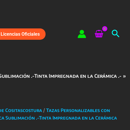
Bus
Licencias Oficiales
Sublimación .-Tinta Impregnada en la Cerámica .-
de Cositascostura
/
Tazas Personalizables con
ca Sublimación .-Tinta Impregnada en la Cerámica