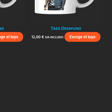
no
Taza Desayuno
ge el tuyo
12,00
€
Escoge el tuyo
IVA INCLUIDO