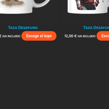
Taza Desayuno
Taza Desayu
€
Escoge el tuyo
12,00
€
Esco
IVA INCLUIDO
IVA INCLUIDO