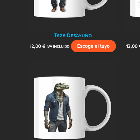
Taza Desayuno
12,00
€
Escoge el tuyo
12,00
IVA INCLUIDO