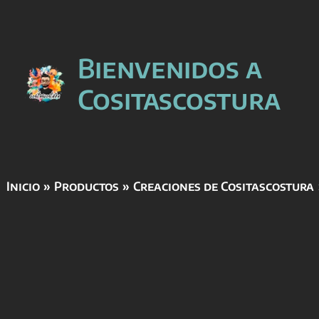
Ir
Bienvenidos a
al
contenido
Cositascostura
Inicio
Productos
Creaciones de Cositascostura