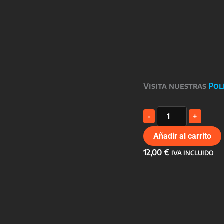
Visita nuestras
Pol
TAZA
-
+
MADRES
cantidad
Añadir al carrito
12,00
€
IVA INCLUIDO