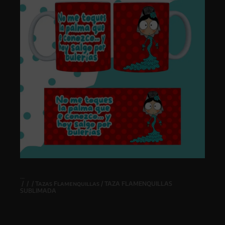
/
/
/
Tazas Flamenquillas
/ TAZA FLAMENQUILLAS
SUBLIMADA