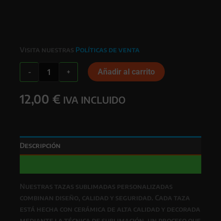
Visita nuestras
Políticas de venta
TAZA
Añadir al carrito
-
+
FLAMENQUILLAS
SUBLIMADA
12,00
€
cantidad
IVA INCLUIDO
Descripción
Valoraciones (0)
Nuestras
tazas sublimadas personalizadas
combinan
diseño, calidad y seguridad
. Cada taza
está hecha con
cerámica de alta calidad
y decorada
mediante la técnica de
sublimación
, un proceso que