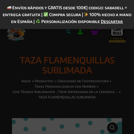
Envíos rápidos y GRATIS desde 100€| codigo: sabadell =
entrega gratuita |
Compra segura |
100% hecho a mano
Ir
en España |
Personalización disponible
Descartar
al
Buscar
contenido
TAZA FLAMENQUILLAS
SUBLIMADA
Inicio
Productos
Creaciones de Cositascostura
Tazas Personalizables con Nombre
Con Técnica Sublimación .-Tinta Impregnada en la Cerámica .-
TAZA FLAMENQUILLAS SUBLIMADA