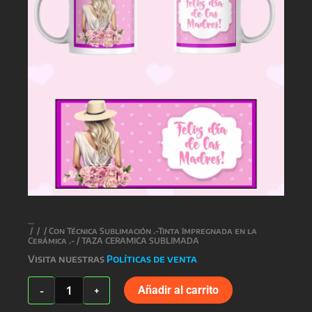
/
/
/
Con Técnica Sublimación .-Tinta Impregnada en la
Cerámica .-
/ TAZA CERAMICA SUBLIMADA
Visita nuestras
Políticas de venta
TAZA
Añadir al carrito
-
+
CERAMICA
SUBLIMADA