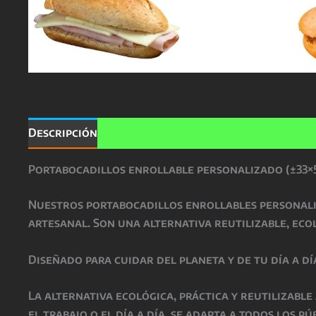
Descripción
Valoraciones (0)
Portabocadillos enrollable personalizado (±33×
Nuestros
portabocadillos enrollables personal
artesanal. Son una alternativa reutilizable, ecol
Diseñado para cuidar del planeta y de tu día a dí
La alternativa ecológica, práctica y reutilizable
el trabajo o el día a día, se adapta a todos los 