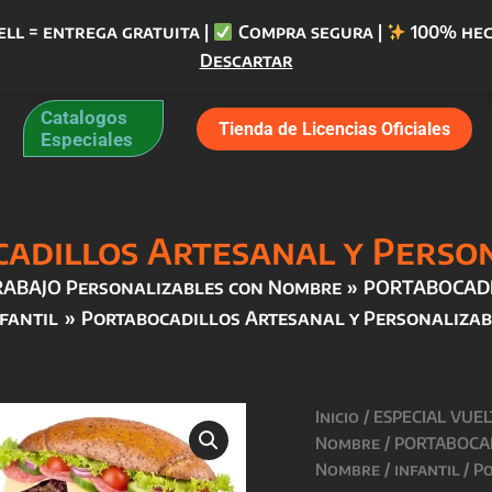
ell = entrega gratuita |
Compra segura |
100% hec
Descartar
Catalogos
Tienda de Licencias Oficiales
Especiales
adillos Artesanal y Perso
RABAJO Personalizables con Nombre
PORTABOCADI
nfantil
Portabocadillos Artesanal y Personalizab
Inicio
/
ESPECIAL VUEL
Nombre
/
PORTABOCAD
Nombre
/
infantil
/ P