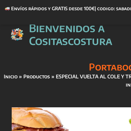
Envíos rápidos y GRATIS desde 100€| codigo: sabad
Ir
Bienvenidos a
al
contenido
Cositascostura
Portaboc
Inicio
Productos
ESPECIAL VUELTA AL COLE Y T
i