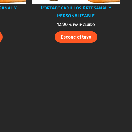
sanal y
Portabocadillos Artesanal y
Personalizable
12,90
€
O
IVA INCLUIDO
Escoge el tuyo