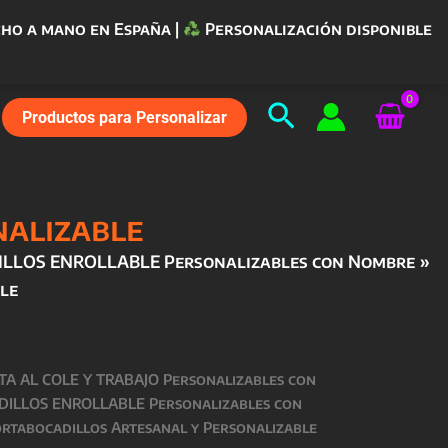
ho a mano en España |
Personalización disponible
Buscar
Productos para Personalizar
nalizable
LLOS ENROLLABLE Personalizables con Nombre
le
TA AL COLE Y TRABAJO Personalizables con
ILLOS ENROLLABLE Personalizables con
ortabocadillos Artesanal y Personalizable