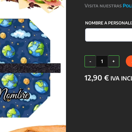
Visita nuestras
Pol
NOMBRE A PERSONALI
Portabocadillos
-
+
Artesanal
y
Personalizable
12,90
€
IVA IN
cantidad