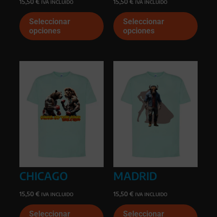
15,50
€
15,50
€
IVA INCLUIDO
IVA INCLUIDO
Este
Este
Seleccionar
Seleccionar
producto
prod
opciones
opciones
tiene
tiene
múltiples
múlti
variantes.
varia
Las
Las
opciones
opcio
se
se
pueden
pued
elegir
elegi
en
en
la
la
página
págin
de
de
producto
prod
MADRID
CHICAGO
15,50
€
15,50
€
IVA INCLUIDO
IVA INCLUIDO
Este
Este
Seleccionar
Seleccionar
prod
producto