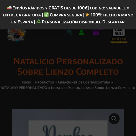
Envíos rápidos y GRATIS desde 100€| codigo: sabadell =
entrega gratuita |
Compra segura |
100% hecho a mano
Ir
en España |
Personalización disponible
Descartar
al
Buscar
contenido
Natalicio Personalizado
Sobre Lienzo Completo
Inicio
Productos
Creaciones de Cositascostura
NATALICIO PERSONALIZADO
Natalicio Personalizado Sobre Lienzo Completo