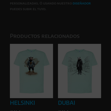
personalizadas. O usando nuestro
diseñador
puedes subir el tuyo.
Productos relacionados
HELSINKI
DUBAI