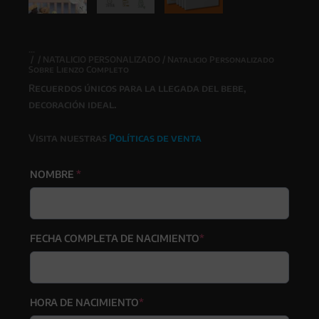
/
/
NATALICIO PERSONALIZADO
/ Natalicio Personalizado
Sobre Lienzo Completo
Recuerdos únicos para la llegada del bebe,
decoración ideal.
Visita nuestras
Políticas de venta
(required)
NOMBRE
*
(required)
FECHA COMPLETA DE NACIMIENTO
*
(required)
HORA DE NACIMIENTO
*