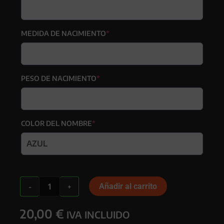
(required)
MEDIDA DE NACIMIENTO
*
(required)
PESO DE NACIMIENTO
*
(required)
COLOR DEL NOMBRE
*
Natalicio
Añadir al carrito
-
+
Personalizado
Sobre
20,00
€
Lienzo
IVA INCLUIDO
Completo