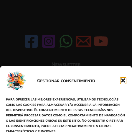
variantes.
Las
opciones
se
pueden
elegir
en
la
página
Newsletter
de
producto
Gestionar consentimiento
Acepto la política de privacidad
Para ofrecer las mejores experiencias, utilizamos tecnologías
como las cookies para almacenar y/o acceder a la información
del dispositivo. El consentimiento de estas tecnologías nos
permitirá procesar datos como el comportamiento de navegación
o las identificaciones únicas en este sitio. No consentir o retirar
BOTON DESISTIMIENTO
el consentimiento, puede afectar negativamente a ciertas
características y funciones.